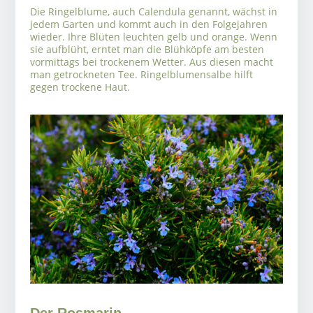
Die Ringelblume, auch Calendula genannt, wächst in
jedem Garten und kommt auch in den Folgejahren
wieder. Ihre Blüten leuchten gelb und orange. Wenn
sie aufblüht, erntet man die Blühköpfe am besten
vormittags bei trockenem Wetter. Aus diesen macht
man getrockneten Tee. Ringelblumensalbe hilft
gegen trockene Haut.