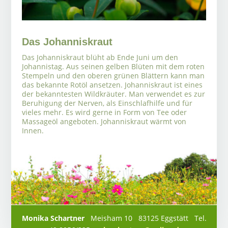
Das Johanniskraut
Das Johanniskraut blüht ab Ende Juni um den
Johannistag. Aus seinen gelben Blüten mit dem roten
Stempeln und den oberen grünen Blättern kann man
das bekannte Rotöl ansetzen. Johanniskraut ist eines
der bekanntesten Wildkräuter. Man verwendet es zur
Beruhigung der Nerven, als Einschlafhilfe und für
vieles mehr. Es wird gerne in Form von Tee oder
Massageöl angeboten. Johanniskraut wärmt von
Innen.
Monika Schartner
Meisham 10 83125 Eggstätt Tel.