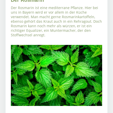
Der Rosmarin
Der Rosmarin ist eine mediterrane Pflanze. Hier bei
uns in Bayern wird er vor allem in der Küche
verwendet. Man macht gerne Rosmarinkartoffeln,
ebenso gehört das Kraut auch in ein Rehragout. Doch
Rosmarin kann noch mehr als würzen, er ist ein
richtiger Equalizer, ein Muntermacher, der den
Stoffwechsel anregt.