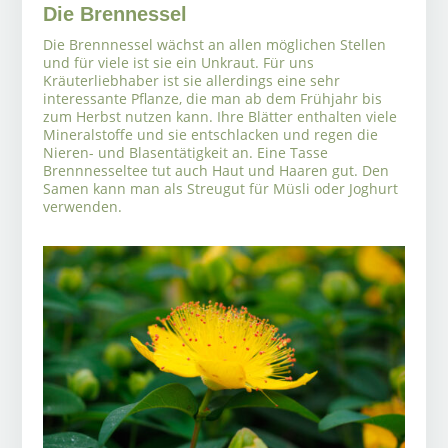
Die Brennessel
Die Brennnessel wächst an allen möglichen Stellen
und für viele ist sie ein Unkraut. Für uns
Kräuterliebhaber ist sie allerdings eine sehr
interessante Pflanze, die man ab dem Frühjahr bis
zum Herbst nutzen kann. Ihre Blätter enthalten viele
Mineralstoffe und sie entschlacken und regen die
Nieren- und Blasentätigkeit an. Eine Tasse
Brennnesseltee tut auch Haut und Haaren gut. Den
Samen kann man als Streugut für Müsli oder Joghurt
verwenden.